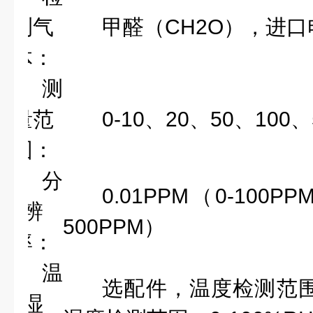
测气
甲醛（CH2O），进
体：
测
量范
0-10、20、50、100
围：
分
0.01PPM（0-100P
辨
500PPM）
率：
温
选配件，温度检测范围：-
湿