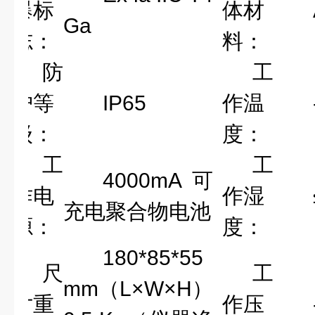
爆标
体材
Ga
志：
料：
防
工
护等
IP65
作温
级：
度：
工
工
4000mA可
作电
作湿
充电聚合物电池
源：
度：
180*85*55
尺
工
mm（L×W×H）
寸重
作压