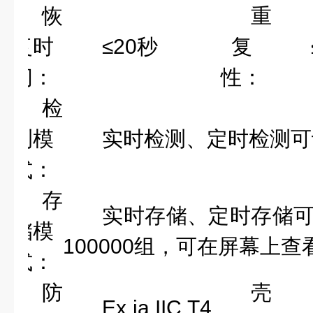
恢
重
复时
≤20秒
复
间：
性：
检
测模
实时检测、定时检测可
式：
存
实时存储、定时存储
储模
100000组，可在屏幕上
式：
防
壳
Ex ia IIC T4