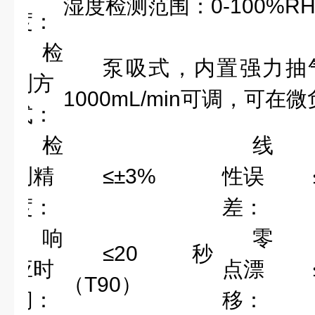
湿度检测范围：0-100%R
度：
检
泵吸式，内置强力抽气
测方
1000mL/min可调，可
式：
检
线
测精
≤±3%
性误
度：
差：
响
零
≤20秒
应时
点漂
（T90）
间：
移：