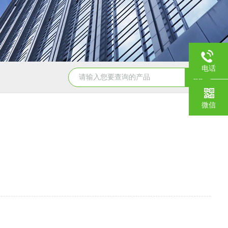
电话
WGT-S透光率雾度仪
T32775农药分散性测定仪
微信