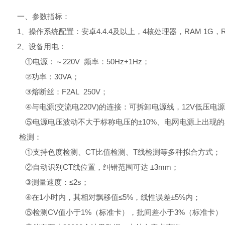
一、参数指标：
1、操作系统配置：安卓4.4.4及以上，4核处理器，RAM 1G
2、设备用电：
①电源：～220V 频率：50Hz+1Hz；
②功率：30VA；
③熔断丝：F2AL 250V；
④与电源(交流电220V)的连接：可拆卸电源线，12V低压电
⑤电源电压波动不大于标称电压的±10%、电网电源上出现
检测：
①支持色度检测、CT比值检测、T线检测等多种拟合方式；
②自动识别CT线位置，纠错范围可达 ±3mm；
③测量速度：≤2s；
④在1小时内，其相对飘移值≤5%，线性误差±5%内；
⑤检测CV值小于1%（标准卡），批间差小于3%（标准卡