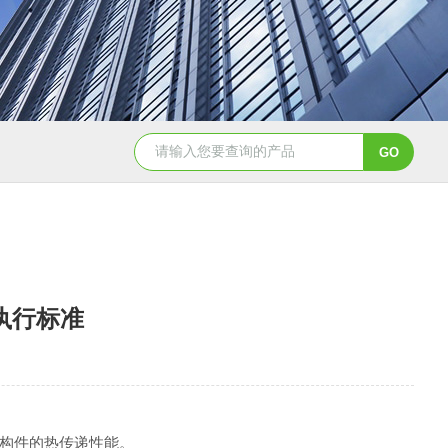
WGT-S透光率雾度仪
T32775农药分散性测定仪
与执行标准
筑构件的热传递性能。