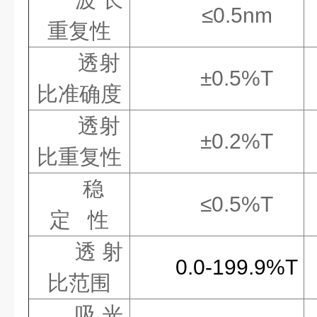
≤
0.5nm
重复
性
透射
±
0.5%T
比准确
度
透射
±
0.2%T
比重复
性
稳
≤
0.5%T
定
性
透 射
0.0-199.9%T
比范
围
吸 光