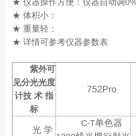
★ 仪器操作方便：仪器自动调0%
★ 体积小：
★ 重量轻：
★ 详情可参考仪器参数表
紫外可
见分光光度
752Pro
计
技 术 指
标
单色器
C-T
光 学