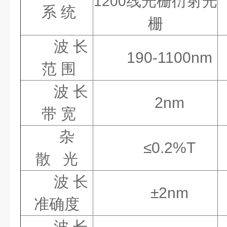
线光栅衍射光
1200
系
统
栅
波 长
190-1100nm
范
围
波 长
2nm
带
宽
杂
≤
0.2%T
散
光
波 长
±
2nm
准确
度
波 长