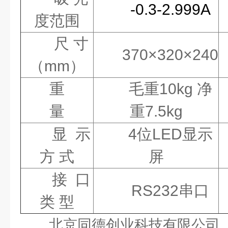
-0.3-2.999A
度范
围
尺 寸
370×320×240
（
mm
）
重
毛重
10kg
净
量
重
7.5kg
显 示
4
位
LED
显示
方
式
屏
接 口
RS232
串
口
类
型
北京同德创业科技有限公司