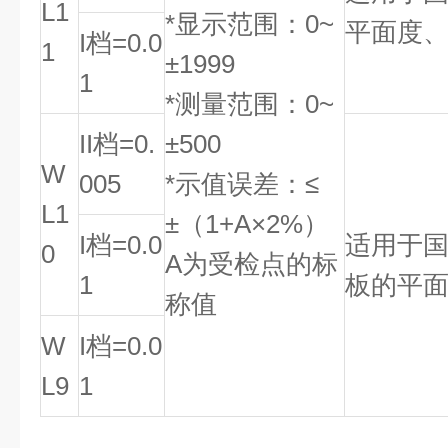
L1
*显示范围：0~
平面度
I档=0.0
1
±1999
1
*测量范围：0~
II档=0.
±500
W
005
*示值误差：≤
L1
±（1+A×2%）
I档=0.0
适用于国家
0
A为受检点的标
1
板的平
称值
W
I档=0.0
L9
1