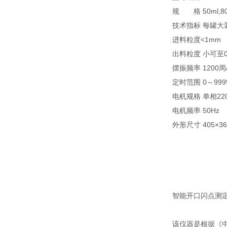
规 格 50ml,8
技术指标 每罐
进料粒度<1mm
出料粒度 小可至0
摆振频率 1200
定时范围 0～9
电机规格 单相220
电机频率 50Hz
外形尺寸 405×3
智能开口闪点测定仪
该仪器是根据《中