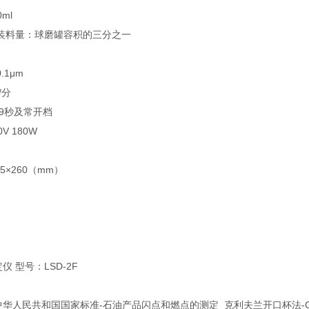
0ml
大装料量：球磨罐容积的三分之一
.1μm
周/分
999秒及常开档
V 180W
65×260（mm）
 型号：LSD-2F
华人民共和国国家标准-石油产品闪点和燃点的测定_克利夫兰开口杯法-GB/