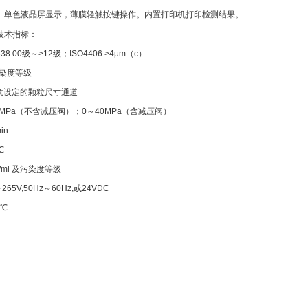
式结构。单色液晶屏显示，薄膜轻触按键操作。内置打印机打印检测结果。
技术指标：
8 00级～>12级；ISO4406 >4μm（c）
污染度等级
任意设定的颗粒尺寸通道
.6MPa（不含减压阀）；0～40MPa（含减压阀）
in
℃
/ml 及污染度等级
65V,50Hz～60Hz,或24VDC
0℃