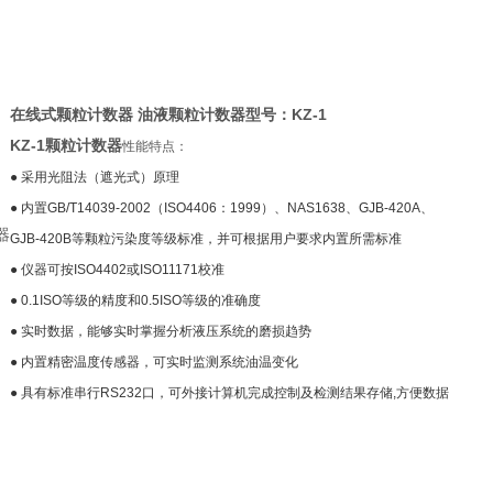
在线式颗粒计数器 油液颗粒计数器型号：KZ-1
KZ-1颗粒计数器
性能特点：
● 采用光阻法（遮光式）原理
● 内置GB/T14039-2002（ISO4406：1999）、NAS1638、GJB-420A、
器
GJB-420B等颗粒污染度等级标准，并可根据用户要求内置所需标准
● 仪器可按ISO4402或ISO11171校准
● 0.1ISO等级的精度和0.5ISO等级的准确度
● 实时数据，能够实时掌握分析液压系统的磨损趋势
● 内置精密温度传感器，可实时监测系统油温变化
● 具有标准串行RS232口，可外接计算机完成控制及检测结果存储,方便数据