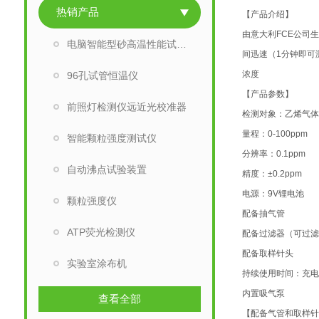
热销产品
【产品介绍】
由意大利FCE公司生
电脑智能型砂高温性能试验仪
间迅速（1分钟即可
浓度
96孔试管恒温仪
【产品参数】
前照灯检测仪远近光校准器
检测对象：乙烯气
量程：0-100ppm
智能颗粒强度测试仪
分辨率：0.1ppm
自动沸点试验装置
精度：±0.2ppm
电源：9V锂电池
颗粒强度仪
配备抽气管
ATP荧光检测仪
配备过滤器（可过
配备取样针头
实验室涂布机
持续使用时间：充电
内置吸气泵
查看全部
【配备气管和取样