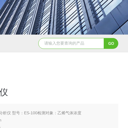
WGT-S透光率雾度仪
T32775农药分散性测定仪
仪
分析仪 型号：ES-100检测对象：乙烯气体浓度
m
m