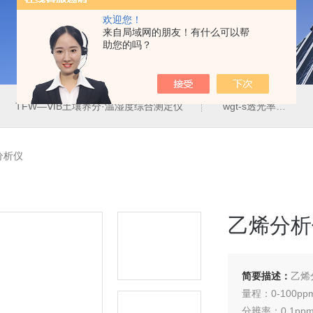
欢迎您！
来自局域网的朋友！有什么可以帮
助您的吗？
TFW—ⅥB土壤养分·温湿度综合测定仪
wgt-s透光率雾度测定仪
烯分析仪
乙烯分析
简要描述：
乙烯
量程：0-100pp
分辨率：0.1pp