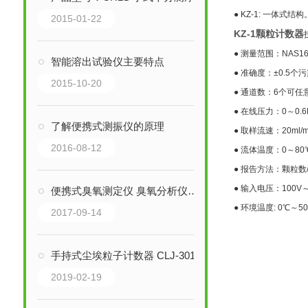
● KZ-1: 一体
2015-01-22
KZ-1颗粒计数器
● 测量范围：NAS163
智能溶出试验仪主要特点
● 准确度：±0.5个
2015-10-20
● 通道数：6个可
● 在线压力：0～0
了解便携式测振仪的原理
● 取样流速：20ml/m
2016-08-12
● 流体温度：0～80
● 报告方法：颗粒数
● 输入电压：100V～2
便携式臭氧测定仪 臭氧分析仪产品资料
● 环境温度: 0℃～5
2017-09-14
手持式尘埃粒子计数器 CLJ-3016H
2019-02-19