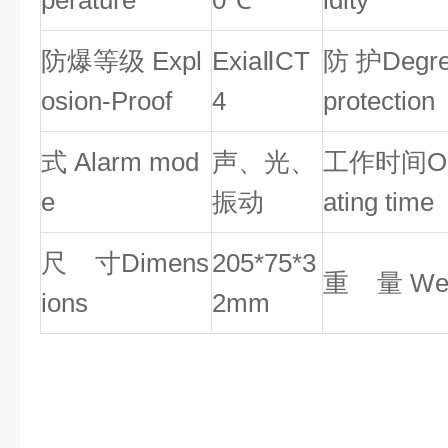
perature
0
℃
idity
防爆等级
Expl
ExiaⅡCT
防 护D
egre
osion
-Proof
4
protection
式 A
larm mod
声、光、
工作时间O
e
振动
ating time
尺 寸D
imens
205*75*3
重 量 W
e
ions
2mm