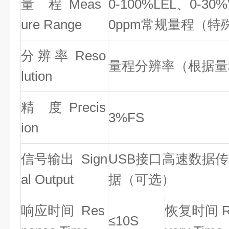
量 程 Meas
0-100%LEL、0-30%
ure
Range
0ppm
常规量程（特
分 辨 率 R
eso
量程分辨率（根据量
lution
精 度 Precis
3%FS
ion
信号输出 Sign
USB接口高速数据
al Output
据（可选）
响应时间
Res
恢复时间 R
≤10S