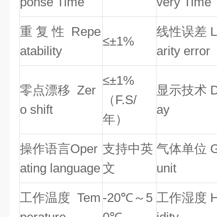
ponse Time
very Time
重 复 性
R
epe
线性误差 L
≤±1%
atability
arity error
≤±1%
零点漂移
Z
er
显示技术
D
（F.S/
o shift
ay
年）
操作语言
Oper
支持中英
气体单位
ating language
文
unit
工作温度
Tem
-
2
0
℃～5
工作湿度 H