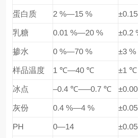
蛋白质
2
%
—15 %
±0.15
乳糖
0.01
%
—20 %
±0.2
掺水
0
%
—70
%
±3 %
样品温度
1
℃—40
℃
±1
℃
冰点
–0.4
℃—–0.7
℃
±0.0
灰份
0.4
%
—4 %
±0.05
PH
0
—14
±0.05