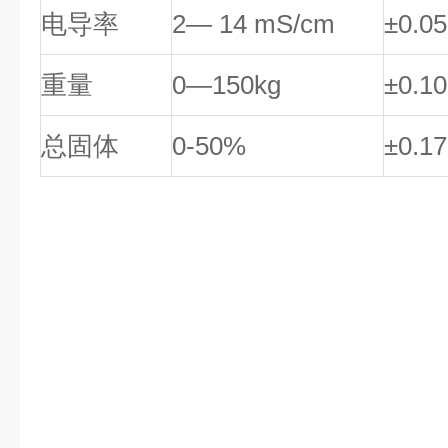
电导率
2
— 14 mS/cm
±0.05
重量
0
—150kg
±0.10
总固体
0-50%
±0.1