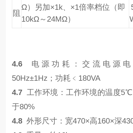
Ω）另加×1k、×1倍率档位（即
阻
10kΩ～24MΩ）
4.6
电源功耗：交流电源电压2
50Hz±1Hz；功耗﹤180VA
4.7
工作环境：工作环境的温度5℃
于80%
4.8
外形尺寸：宽470×高160×深43