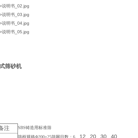
式筛砂机
备注
SBS
铸造用标准筛
12
20
30
40
筛框规格
Φ200×25
筛网目数：
6
、
、
、
、
、