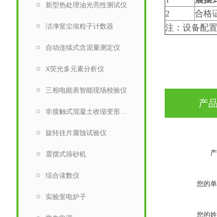
新型热处理油光亮性测试仪
2
合格
洁净室尘埃粒子计数器
注：设备配
自动连续式含泥量测定仪
X荧光多元素分析仪
三相电能表智能现场校验仪
产
非接触式混凝土收缩变形测定仪
旋转挂片腐蚀试验仪
产
震摆式筛砂机
综合读数仪
您的单
实验室电炉子
您的姓