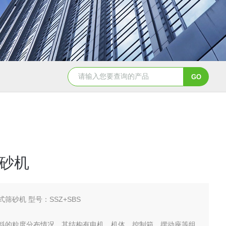
WGT-S透光率雾度仪
T32775农药分散性测定仪
砂机
式筛砂机 型号：SSZ+SBS
料的粒度分布情况。其结构有电机、机体、控制箱、摆动座等组