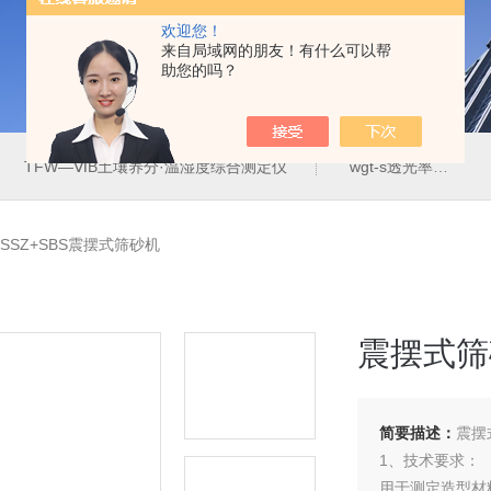
欢迎您！
来自局域网的朋友！有什么可以帮
助您的吗？
TFW—ⅥB土壤养分·温湿度综合测定仪
wgt-s透光率雾度测定仪
SSZ+SBS震摆式筛砂机
震摆式筛
简要描述：
震摆
1、技术要求：
用于测定造型材