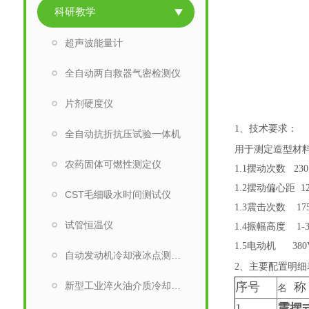
科研教学
超声波能量计
全自动两自救器气密检测仪
片剂硬度仪
1
、技术要求：
全自动抗折抗压试验一体机
用于测定造型材
农药固体可燃性测定仪
1.1
摆动次数
230
1.2
摆动偏心距
1
CST毛细吸水时间测试仪
1.3
震击次数
17
试管恒温仪
1.4
振幅高度
1-
1.5
电动机
380
自动发动机冷却液冰点测定仪
2
、主要配置明细
新型工业淬火油介质冷却性能测定仪
序号
称
名
1
震摆