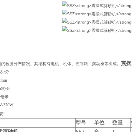
震摆
料的粒度分布情况
。其结构有电机、机体、控制箱、摆动座等组成。
次
/
分
2mm
5
次
/
分
3
毫米
V/370W
:
表
型号
单位
数量
式筛砂机
SSZ
套
1