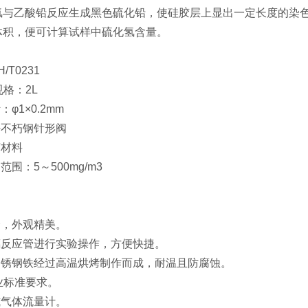
氢与乙酸铅反应生成黑色硫化铅，使硅胶层上显出一定长度的染
体积，便可计算试样中硫化氢含量。
/T0231
规格：2L
φ1×0.2mm
密不朽钢针形阀
腐材料
范围：5～500mg/m3
全，外观精美。
璃反应管进行实验操作，方便快捷。
不锈钢铁经过高温烘烤制作而成，耐温且防腐蚀。
业标准要求。
式气体流量计。