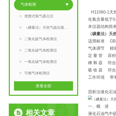
气体检测
H11060-
便携式氢气露点仪
化氢含量低于0
本仪器结构简
（碘量法）天然气硫化氢测定仪
（碘量法）天
二氧化硫气体检测仪
适用标准 GB/1
气体调节 精
二氧化碳气体检测仪
定 量 管 容
一氧化碳气体检测仪
稀 释 器 符
吸 收 器 符
可燃气体检测仪
工作环境 带
查看全部
层析法液化石油
一、概 述
相关文章
液化石油气中