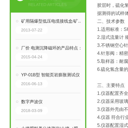
RELATED ARTICLES
胶层时，硫化
据测得的试样
矿用隔爆型低压电缆接线盒/矿用隔爆接线盒 型号：BHD2-25/380-2T
二、技术参数
1.适用标准：SH
2013-07-22
2.湿式流量计 
3.不锈钢空心针：
厂价 电测沉降磁环的产品特点：
4.针形阀：精
2015-04-24
5.取样器：耐
6.硫化氢含量的
YP-01B型 智能页岩膨胀测试仪 页岩膨胀仪
2016-06-13
三、主要特点
1.仪器配置齐
2.仪器采用玻
数字声波仪
3.仪器外壳由
2018-03-09
4.仪器
符合行
5.仪器配置湿