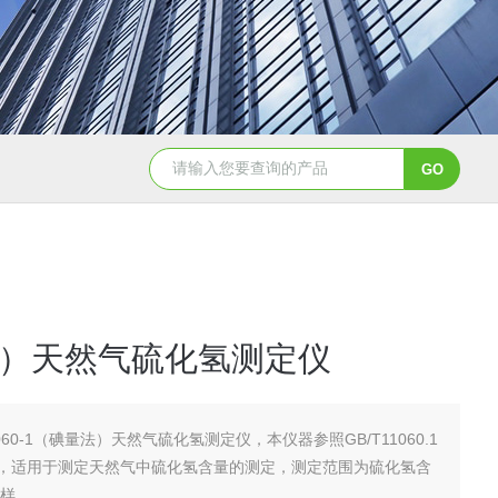
WGT-S透光率雾度仪
T32775农药分散性测定仪
）天然气硫化氢测定仪
1060-1（碘量法）天然气硫化氢测定仪，本仪器参照GB/T11060.1
，适用于测定天然气中硫化氢含量的测定，测定范围为硫化氢含
试样。