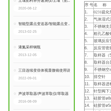
土壤肥料养分速测仪/土壤（肥料）养分速测仪
序 号
名 称
2020-08-12
1.
0231硫
2.
气体湿式流
智能型露点变送器/智能露点变送器 型号：CT2-STD
3.
不锈钢支
2013-02-25
4.
粗孔乙酸
5.
玻璃反应
液氮采样钢瓶
6.
反应管密
2013-12-05
7.
取样器（5
8.
取样器台
9.
不锈钢空
三目连续变倍体视显微镜使用说明
10.
排空针
2022-09-01
11.
取样器进样
12.
针型阀下
声波萃取器/声波萃取仪/萃取器 KY-300
13.
硅胶管ø8
2016-08-09
14.
硅胶管ø5