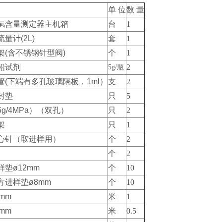
单 位
数 量
化氢含量测定器主机箱
台
1
量计(2L)
套
1
架(含不锈钢针型阀)
个
1
铅试剂
2
5
g/瓶
管(下端有多孔玻璃隔板，1ml）
支
2
封垫
只
5
g/4MPa）（双孔）
只
2
架
只
1
心针（取进样用）
个
2
个
2
垫ø12mm
个
10
方进样垫ø8mm
个
10
mm
米
1
mm
米
0.5