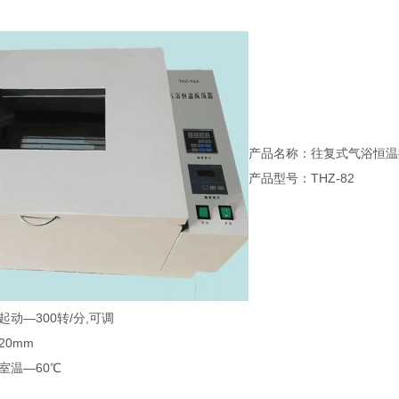
产品名称：往复式气浴恒温
产品型号：THZ-82
起动—300转/分,可调
20mm
室温—60℃