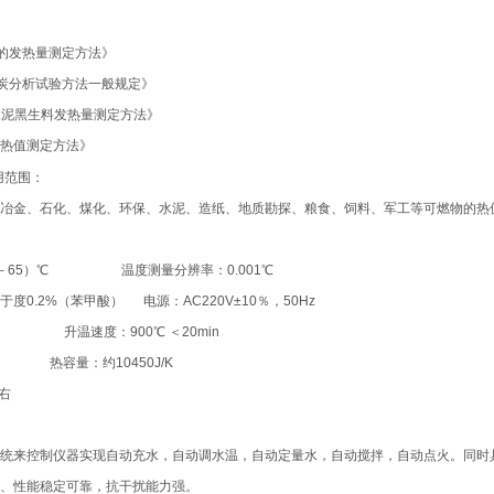
8《煤的发热量测定方法》
7《煤炭分析试验方法一般规定》
06《水泥黑生料发热量测定方法》
产品热值测定方法》
用范围：
、冶金、石化、煤化、环保、水泥、造纸、地质勘探、粮食、饲料、军工等可燃物的热
0－65）℃ 温度测量分辨率：0.001℃
度0.2%（苯甲酸） 电源：AC220V±10％，50Hz
g 升温速度：900℃ ＜20min
 热容量：约10450J/K
左右
系统来控制仪器实现自动充水，自动调水温，自动定量水，自动搅拌，自动点火。同时
便、性能稳定可靠，抗干扰能力强。