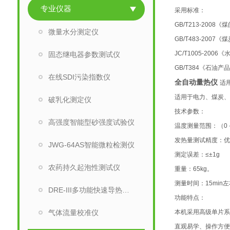
专业仪器
采用标准：
GB/T213-200
微量水分测定仪
GB/T483-200
JC/T1005-20
固态继电器参数测试仪
GB/T384《石油
在线SDI污染指数仪
全自动量热仪
适
适用于电力、煤炭
破乳化测定仪
技术参数：
高强度智能型砂强度试验仪
温度测量范围：（
发热量测试精度：优于
JWG-64AS智能微粒检测仪
测定误差：≤±1
农药持久起泡性测试仪
重量：65kg。
测量时间：15min
DRE-III多功能快速导热系数测试仪
功能特点：
气体流量校准仪
本机采用高级单片
直观易学、操作方