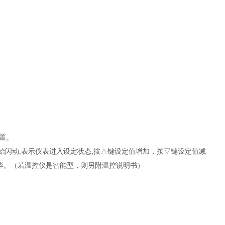
。
置。
始闪动,表示仪表进入设定状态,按△键设定值增加，按▽键设定值减
完毕。（若温控仪是智能型，则另附温控说明书）