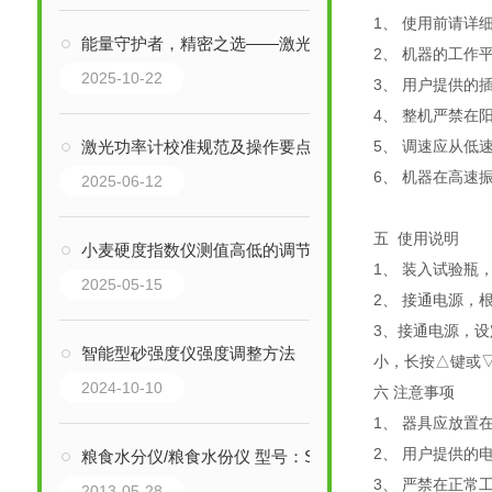
1、 使用前请详
能量守护者，精密之选——激光功率计
2、 机器的工作
2025-10-22
3、 用户提供
4、 整机严禁在
激光功率计校准规范及操作要点详解
5、 调速应从低
6、 机器在高
2025-06-12
五 使用说明
小麦硬度指数仪测值高低的调节之道
1、 装入试验瓶
2025-05-15
2、 接通电源，
3、接通电源，设
智能型砂强度仪强度调整方法
小，长按△键或
2024-10-10
六 注意事项
1、 器具应放
2、 用户提供的
粮食水分仪/粮食水份仪 型号：SP-MD7822
3、 严禁在正常
2013-05-28