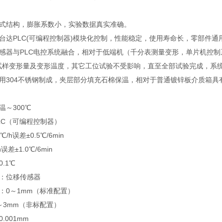
体式结构，膨胀系数小，实验数据真实准确。
台达PLC(可编程控制器)模块化控制，性能稳定，使用寿命长，零部件
传感器与PLC电控系统融合，相对于低端机（千分表测量变形，单片机控
试样变形量及变形温度，其它工位试验不受影响，直至全部试验完成，系
用304不锈钢制成，夹层部分填充石棉保温，相对于普通镀锌板介质箱具
温～300℃
LC（可编程控制器）
/h误差±0.5℃/6min
1.0℃/6min
.1℃
法：位移传感器
：0～1mm（标准配置）
（非标配置）
.001mm