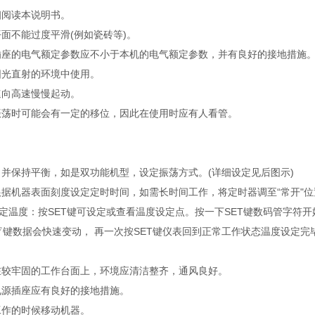
细阅读本说明书。
平面不能过度平滑(例如瓷砖等)。
的插座的电气额定参数应不小于本机的电气额定参数，并有良好的接地措施
阳光直射的环境中使用。
速向高速慢慢起动。
速振荡时可能会有一定的移位，因此在使用时应有人看管。
，并保持平衡，如是双功能机型，设定振荡方式。(详细设定见后图示)
根据机器表面刻度设定定时时间，如需长时间工作，将定时器调至“常开"位
定温度：按SET键可设定或查看温度设定点。按一下SET键数码管字符开
▽键数据会快速变动， 再一次按SET键仪表回到正常工作状态温度设定
置在较牢固的工作台面上，环境应清洁整齐，通风良好。
电源插座应有良好的接地措施。
工作的时候移动机器。