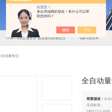
欢迎您！
来自局域网的朋友！有什么可以帮
助您的吗？
TFW—ⅥB土壤养分·温湿度综合测定仪
wgt-s透光率雾度测定仪
00全自动量热仪
全自动量
简要描述：
全自
采用标准：
GB/T213-2