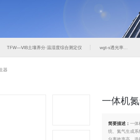
TFW—ⅥB土壤养分·温湿度综合测定仪
wgt-s透光率雾度测定仪
发生器
一体机氮
简要描述：
一体
统、氮气生成系
分离效率高、选