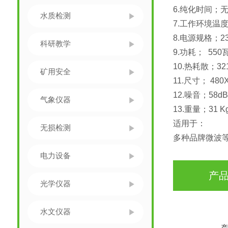
6.纯化时间；
水质检测
7.工作环境温度；-
8.电源规格；230v
科研教学
9.功耗； 550
10.热耗散；321
矿用安全
11.尺寸； 480X
12.噪音；58d
气象仪器
13.重量；31 K
适用于：
无损检测
多种品牌微波等
电力设备
产
光学仪器
水文仪器
产