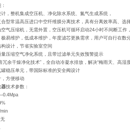
能：
设计，整机集成空压机、净化除水系统、氮气生成系统，
复合型常温高压进口中空纤维膜分离技术，具有分离效率高、选
油空气压缩机，无需外置，空压机可循环启动24小时不间断工作
，极易维护，低成本维护，年度滤芯更换需求，用户可自行在数
结构设计，节省实验室空间
通量压缩空气净化系统，且带过滤单元失效预警提示
倍冗余干燥净化技术"，全自动冷凝水排放，解决“梅雨天、高湿
气罐稳压单元，带国际标准的安全阀设计
计，方便移动
生器
技术参数：
0.4Mpa
9%
min
；无
无