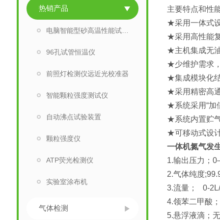
热销产品
主要特点和性
★采用一体式
电脑智能型砂高温性能试验仪
★采用高性能
★主机集成无
96孔试管恒温仪
★少维护需求
前照灯检测仪远近光校准器
★集成模块化
★采用精密高
智能颗粒强度测试仪
★系统采用“加
自动沸点试验装置
★系统内置贮
★可移动式设
颗粒强度仪
一体机氮气发
ATP荧光检测仪
1.输出压力；0—
2.气体纯度;99.
实验室涂布机
3.流量； 0-2L/
4.领苯二甲酸
气体检测
5.悬浮液滴；