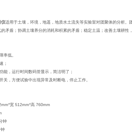
析仪
适用于土壤，环境，地遥，地质水土流失等实验室对团聚体的分析。
气的矛盾；协调土壤养分的消耗和积累的矛盾；稳定土温；改善土壤耕性
故障率低。
速；
置功能，运行时间数码管显示，简洁明了；
停开关，方便试验中出现异常及时断电，停止工作。
mm*宽 512mm*高 760mm
m
 分钟
分钟