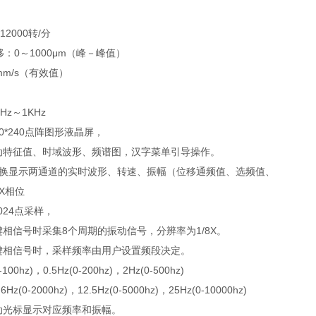
2000转/分
0～1000μm（峰－峰值）
mm/s（有效值）
Hz～1KHz
20*240点阵图形液晶屏，
动特征值、时域波形、频谱图，汉字菜单引导操作。
切换显示两通道的实时波形、转速、振幅（位移通频值、选频值、
X相位
024点采样，
相信号时采集8个周期的振动信号，分辨率为1/8X。
键相信号时，采样频率由用户设置频段决定。
00hz)，0.5Hz(0-200hz)，2Hz(0-500hz)
6Hz(0-2000hz)，12.5Hz(0-5000hz)，25Hz(0-10000hz)
动光标显示对应频率和振幅。