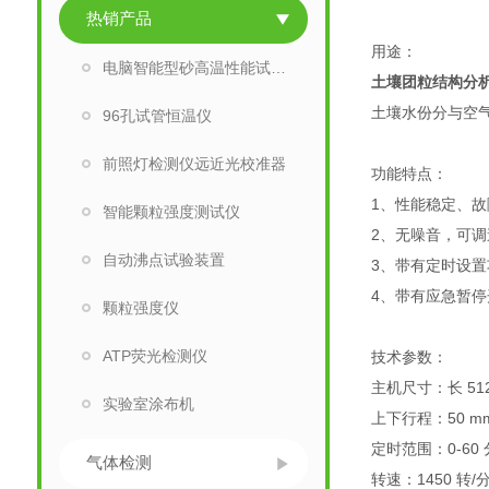
热销产品
用途：
电脑智能型砂高温性能试验仪
土壤团粒结构分
土壤水份分与空
96孔试管恒温仪
前照灯检测仪远近光校准器
功能特点：
1、性能稳定、
智能颗粒强度测试仪
2、无噪音，可调
自动沸点试验装置
3、带有定时设
4、带有应急暂
颗粒强度仪
ATP荧光检测仪
技术参数：
主机尺寸：长 512
实验室涂布机
上下行程：50 m
定时范围：0-60
气体检测
转速：1450 转/