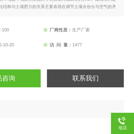
粒结构与土壤肥力的关系主要表现在调节土壤水份分与空气的矛
分的消耗和积累的矛盾；稳定土温；改善土壤耕性，有利于作物
-100
厂商性质：
生产厂家
5-10-20
访 问 量：
1477
品咨询
联系我们
电话