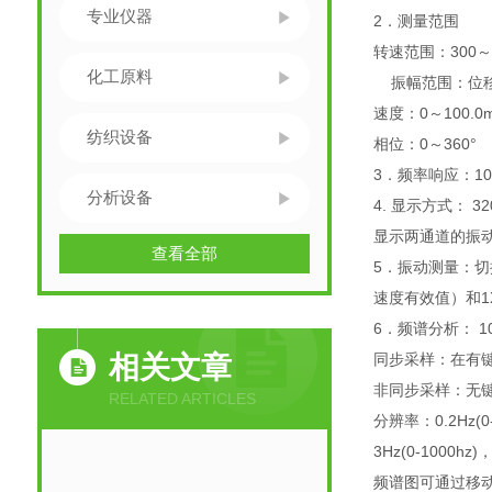
专业仪器
2．测量范围
转速范围：300～1
化工原料
振幅范围：位移：
速度：0～100.0
纺织设备
相位：0～360°
3．频率响应：10
分析设备
4. 显示方式： 3
显示两通道的振
查看全部
5．振动测量：
速度有效值）和1
6．频谱分析： 1
相关文章
同步采样：在有键
非同步采样：无
RELATED ARTICLES
分辨率：0.2Hz(0-1
3Hz(0-1000hz)，
频谱图可通过移