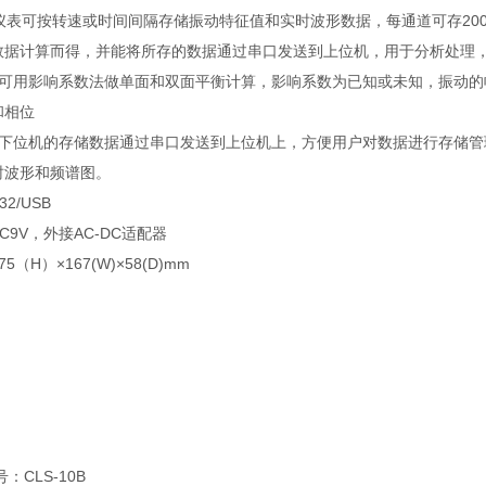
：仪表可按转速或时间间隔存储振动特征值和实时波形数据，每通道可存2
数据计算而得，并能将所存的数据通过串口发送到上位机，用于分析处理
可用影响系数法做单面和双面平衡计算，影响系数为已知或未知，振动的幅
和相位
将下位机的存储数据通过串口发送到上位机上，方便用户对数据进行存储
时波形和频谱图。
2/USB
DC9V，外接AC-DC适配器
75（H）×167(W)×58(D)mm
：CLS-10B